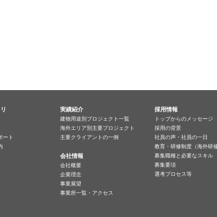
ラリ
実績紹介
採用情報
建物用途別プロジェクト一覧
トップからのメッセージ
海外エリア別主要プロジェクト
採用の背景
ポート
主要クライアントの一例
社員の声・社員の一日
内
教育・研修制度（海外研
会社情報
募集職種と必要なスキル
募集要項
会社概要
選考プロセス等
企業理念
事業展望
事業所一覧・アクセス