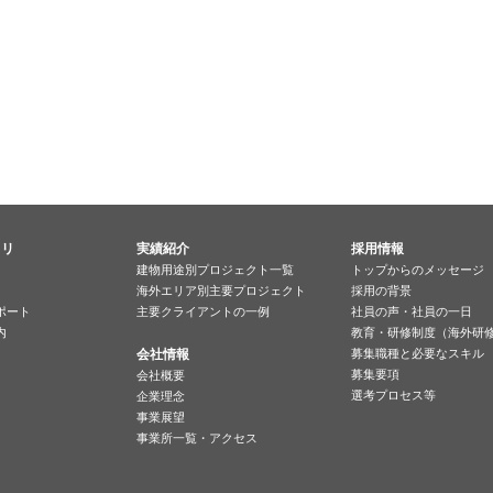
ラリ
実績紹介
採用情報
建物用途別プロジェクト一覧
トップからのメッセージ
海外エリア別主要プロジェクト
採用の背景
ポート
主要クライアントの一例
社員の声・社員の一日
内
教育・研修制度（海外研
会社情報
募集職種と必要なスキル
募集要項
会社概要
選考プロセス等
企業理念
事業展望
事業所一覧・アクセス